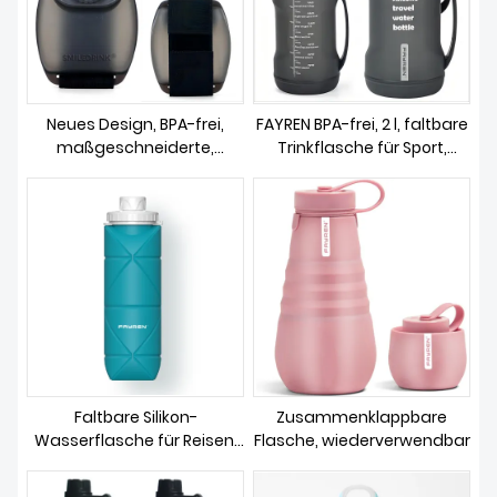
Neues Design, BPA-frei,
FAYREN BPA-frei, 2 l, faltbare
maßgeschneiderte,
Trinkflasche für Sport,
trinkbare,
Fitnessstudio, Reisen,
wiederverwendbare,
faltbare Silikon-
faltbare
Wasserflasche mit
Sportgetränkeflaschen aus
Strohhalm und
Silikon für Kinder, faltbare,
Zeitmarkierung
isolierte Wasserflasche
Faltbare Silikon-
Zusammenklappbare
Wasserflasche für Reisen,
Flasche, wiederverwendbar
Fitnessstudio, Camping,
Wandern, für Reisen,