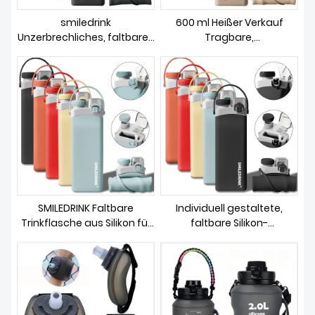
ÜBER UNS
smiledrink
600 ml Heißer Verkauf
Unzerbrechliches, faltbares
Tragbare,
Trinkgeschirr aus Silikon,
wiederverwendbare BPA-
individuell faltbare,
freie Outdoor-Sportflasche
zusammenklappbare
Silikon Faltbare Tumbler
Sport-Trinkflasche aus
Wasserflasche mit Griff
Silikon mit Strohhalm
SMILEDRINK Faltbare
Individuell gestaltete,
Trinkflasche aus Silikon für
faltbare Silikon-
unterwegs,
Sportgetränke-
Quetschflasche fürs
Wasserflasche für das
Fitnessstudio, Kinder,
Fitnessstudio,
faltbare Wasserflaschen
zusammenklappbare,
aus Silikon mit Strohhalm
wiederverwendbare
Wasserflasche