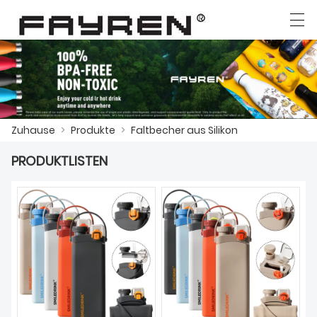
العربية
Deutsch
Ελληνική γλώσσα
English
Zuhause
>
Produkte
>
Faltbecher aus Silikon
ZUHAUSE
PRODUKTLISTEN
PRODUKTE
NACHRICHTEN
DER FALL
FABRIK
KONTAKTIERE UNS