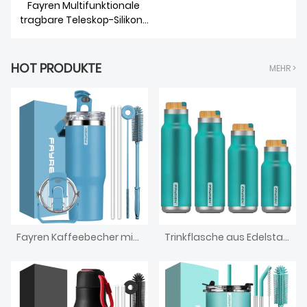
Fayren Multifunktionale
tragbare Teleskop-Silikon-
Reise-Outdoor-
Wasserkocher, faltbare
Outdoor-Sportflasche
HOT PRODUKTE
MEHR >
Fayren Kaffeebecher mit Griff und Strohhalmdeckel, isolierte Becher aus Edelstahl, Reisekaffeebecher halten 12 Stunden lang heiß oder 24 Stunden lang kalt
Trinkflasche aus Edelstahl