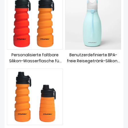
Fitnessstudio, Camping,
Wandern
Personalisierte faltbare
Benutzerdefinierte BPA-
Silikon-Wasserflasche für
freie Reisegetränk-Silikon-
Schule, Reisen, Sport,
Sportfaltbare, faltbare,
Camping
zusammenklappbare
Wasserflasche aus Silikon