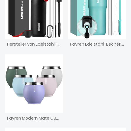
Hersteller von Edelstahl-Vakuumflaschen und Thermoskannen
Fayren Edelstahl-Becher, Farbblock, isolierter Becher mit Deckel und Strohhalm, doppelwandiger Reise-Kaffeebecher
Fayren Modern Mate Cup Mate-Teetasse aus 18/8 Edelstahl. Die kreative Kaffeetasse ist hitze- und kältebeständig