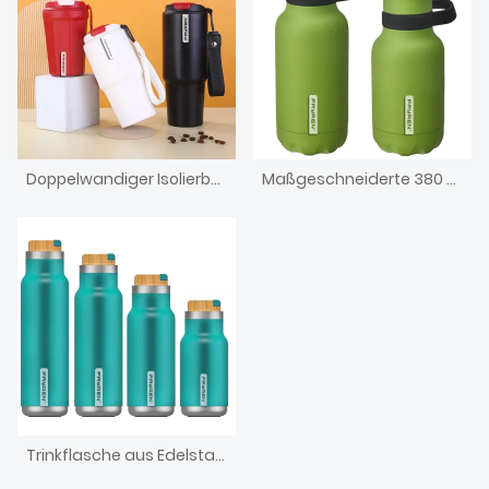
Doppelwandiger Isolierbecher aus Edelstahl für unterwegs, Kaffeebecher mit Deckel und Riemen
Maßgeschneiderte 380 ml, 500 ml, 700 ml, 980 ml Edelstahl-Vakuumflasche, isolierte Sportflasche
Trinkflasche aus Edelstahl