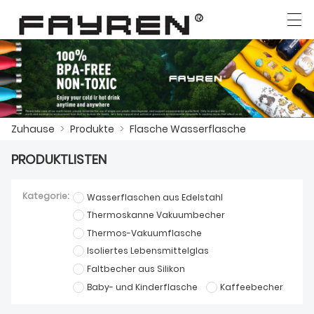
العربية
Deutsch
Ελληνική γλώσσα
English
Zuhause
>
Produkte
>
Flasche Wasserflasche
ZUHAUSE
PRODUKTLISTEN
PRODUKTE
Kategorie:
Wasserflaschen aus Edelstahl
NACHRICHTEN
Thermoskanne Vakuumbecher
DER FALL
Thermos-Vakuumflasche
Isoliertes Lebensmittelglas
FABRIK
Faltbecher aus Silikon
Baby- und Kinderflasche
Kaffeebecher
KONTAKTIERE UNS