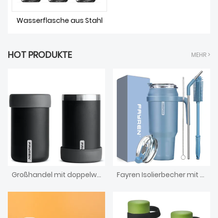
Wasserflasche aus Stahl
HOT PRODUKTE
MEHR >
Großhandel mit doppelwandigen, vakuumisolierten Bierdosen-Kühlbechern aus hochwertigem Edelstahl 304, 12 Unzen
Fayren Isolierbecher mit Griff, doppelwandiger Vakuum-Edelstahlbecher mit Strohhalm und Deckel, für kalte/heiße Getränke, auslaufsicher, Kaffee-Reisebecher