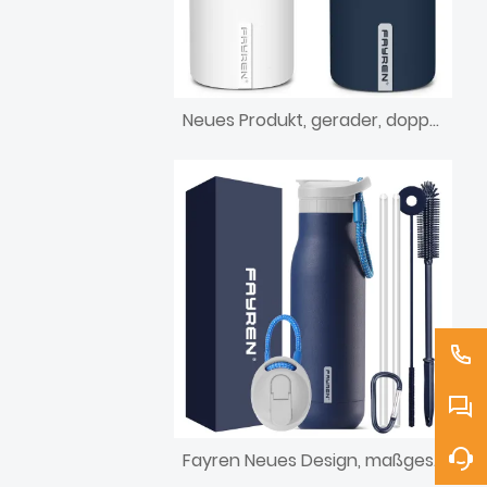
Neues Produkt, gerader, doppelwandiger Bierkühler aus Edelstahl, Sublimation, schlanker Dosenkühler, Isolatorhalter
Fayren Neues Design, maßgeschneiderte Edelstahl-Sportwasserflasche, Vakuumflasche, kleine Öffnung, vakuumisolierte Thermoskannen mit Strohdeckel