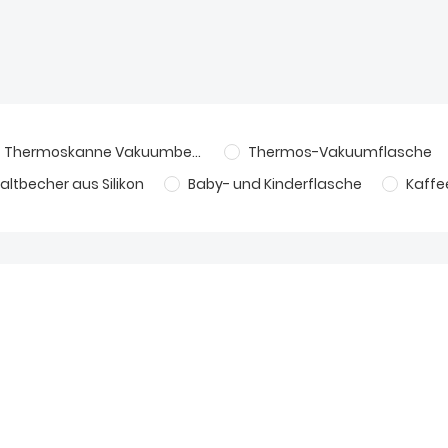
Thermoskanne Vakuumbecher
Thermos-Vakuumflasche
altbecher aus Silikon
Baby- und Kinderflasche
Kaffe