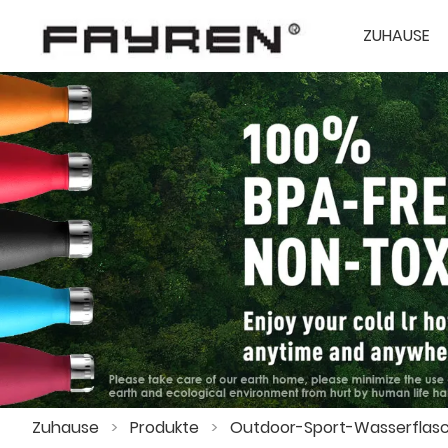
ZUHAUSE
Zuhause
>
Produkte
>
Outdoor-Sport-Wasserflas