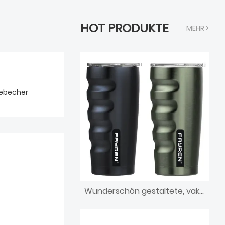
HOT PRODUKTE
MEHR >
ebecher
Wunderschön gestaltete, vakuumversiegelte, isolierte Kaffeetasse aus Edelstahl