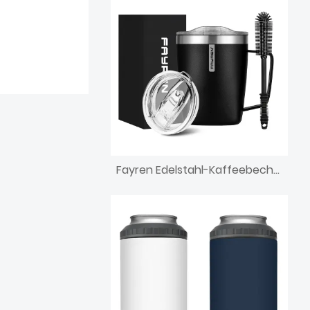
Fayren Edelstahl-Kaffeebecher mit 350 ml Fassungsvermögen und Henkel, doppelwandiger Vakuum-Reisebecher, Trinkbecher mit Schiebedeckel, quadratischer Becherkörper