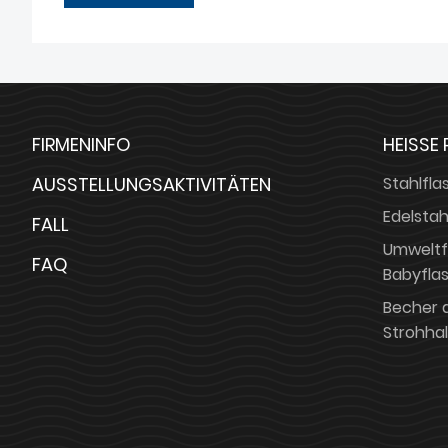
FIRMENINFO
HEISSE
AUSSTELLUNGSAKTIVITÄTEN
Stahlfl
Edelstah
FALL
Umweltf
FAQ
Babyfla
Becher a
Strohha