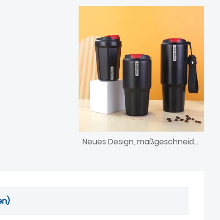
Neues Design, maßgeschneiderte isolierte Reisebecher, vakuumisolierter Kaffeebecher aus Edelstahl mit Deckel
en)