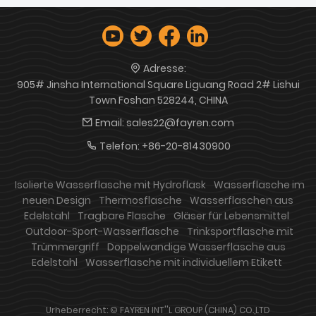
Adresse:
905# Jinsha International Square Liguang Road 2# Lishui
Town Foshan 528244, CHINA
Email:
sales22@fayren.com
Telefon:
+86-20-81430900
Isolierte Wasserflasche mit Hydroflask
Wasserflasche im
neuen Design
Thermosflasche
Wasserflaschen aus
Edelstahl
Tragbare Flasche
Gläser für Lebensmittel
Outdoor-Sport-Wasserflasche
Trinksportflasche mit
Trümmergriff
Doppelwandige Wasserflasche aus
Edelstahl
Wasserflasche mit individuellem Etikett
Urheberrecht: © FAYREN INT''L GROUP (CHINA) CO.,LTD