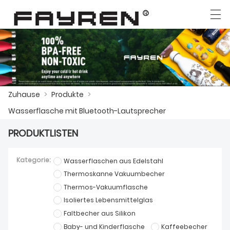
العربية
Deutsch
Ελληνική γλώσσα
English
Zuhause
>
Produkte
>
ZUHAUSE
Wasserflasche mit Bluetooth-Lautsprecher
PRODUKTE
PRODUKTLISTEN
NACHRICHTEN
Kategorie:
Wasserflaschen aus Edelstahl
DER FALL
Thermoskanne Vakuumbecher
Thermos-Vakuumflasche
FABRIK
Isoliertes Lebensmittelglas
Faltbecher aus Silikon
KONTAKTIERE UNS
Baby- und Kinderflasche
Kaffeebecher