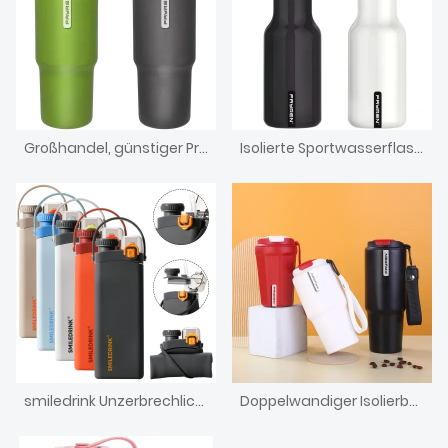
Großhandel, günstiger Preis, doppelwandiger, isolierter Kaffeebecher aus 304 Edelstahl, pulverbeschichtete Sublimationsrohlinge, Reisebecher
Isolierte Sportwasserflasche zum Trinken mit Bambusdeckel
smiledrink Unzerbrechliches, faltbares Trinkgeschirr aus Silikon, individuell faltbare, zusammenklappbare Sport-Trinkflasche aus Silikon mit Strohhalm
Doppelwandiger Isolierbecher aus Edelstahl für unterwegs, Kaffeebecher mit Deckel und Riemen