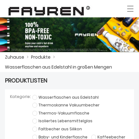
العربية
Deutsch
Ελληνική γλώσσα
English
Zuhause
>
Produkte
>
ZUHAUSE
Wasserflaschen aus Edelstahl in großen Mengen
PRODUKTE
PRODUKTLISTEN
NACHRICHTEN
Kategorie:
Wasserflaschen aus Edelstahl
DER FALL
Thermoskanne Vakuumbecher
Thermos-Vakuumflasche
FABRIK
Isoliertes Lebensmittelglas
Faltbecher aus Silikon
KONTAKTIERE UNS
Baby- und Kinderflasche
Kaffeebecher