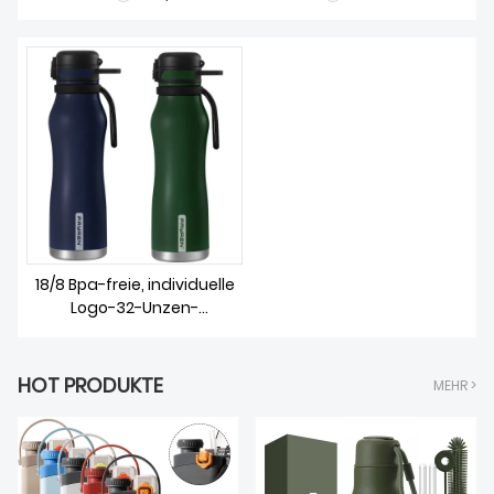
ÜBER UNS
18/8 Bpa-freie, individuelle
Logo-32-Unzen-
Thermogetränkeflasche,
doppelwandige,
vakuumisolierte Edelstahl-
HOT PRODUKTE
MEHR >
Wasserflasche