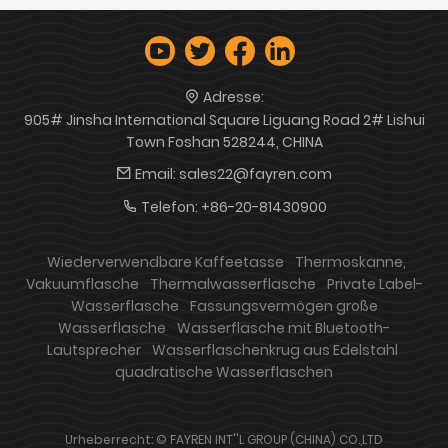
Adresse:
905# Jinsha International Square Liguang Road 2# Lishui
Town Foshan 528244, CHINA
Email:
sales22@fayren.com
Telefon:
+86-20-81430900
Wiederverwendbare Kaffeetasse
Thermoskanne,
Vakuumflasche
Thermalwasserflasche
Private Label-
Wasserflasche
Fassungsvermögen große
Wasserflasche
Wasserflasche mit Bluetooth-
Lautsprecher
Wasserflaschenkrug aus Edelstahl
quadratische Wasserflaschen
Urheberrecht: © FAYREN INT''L GROUP (CHINA) CO.,LTD