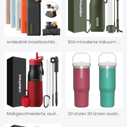
smiledrink Unzerbrechliches, faltbares Trinkgeschirr aus Silikon, individuell faltbare, zusammenklappbare Sport-Trinkflasche aus Silikon mit Strohhalm
500 ml isolierte Vakuum-Sportwasserflasche für Kinder mit Seilgriff
Maßgeschneiderte, auslaufsichere, weltweit dreifach vakuumisolierte Thermos-Sportwasserflasche aus Edelstahl mit doppelwandiger Isolierung
20 Unzen 30 Unzen auslaufsicherer, vakuumisolierter Reise-Thermosbecher aus Edelstahl für Kaffee- und Autobecher mit Griff und Strohhalm-Klappdeckel