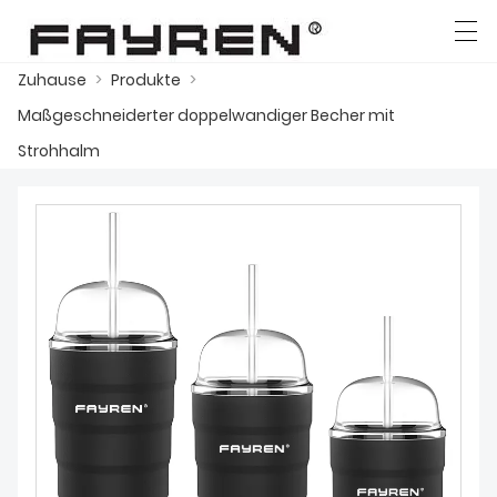
Zuhause
>
Produkte
>
العربية
Deutsch
Ελληνική γλώσσα
English
Maßgeschneiderter doppelwandiger Becher mit
Strohhalm
ZUHAUSE
PRODUKTE
NACHRICHTEN
DER FALL
FABRIK
KONTAKTIERE UNS