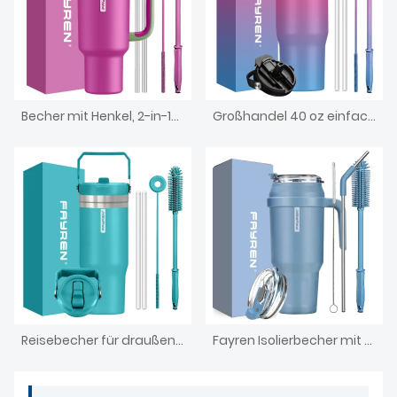
Becher mit Henkel, 2-in-1-Trinkhalm und Trinkdeckel, auslaufsicher, spülmaschinenfest, isolierter Reisekaffeebecher aus Edelstahl, hält 34 Stunden kalt
Großhandel 40 oz einfacher Becher mit Deckelgriff und Strohhalm Doppelwandige Vakuum-Edelstahl-Wasserflasche Isolierte Kaffeetasse
Reisebecher für draußen, 590 ml, Edelstahl, vakuumisolierter Becher mit Griff, Deckel und Strohhalm, isolierter Kaffeebecher
Fayren Isolierbecher mit Griff, doppelwandiger Vakuum-Edelstahlbecher mit Strohhalm und Deckel, für kalte/heiße Getränke, auslaufsicher, Kaffee-Reisebecher