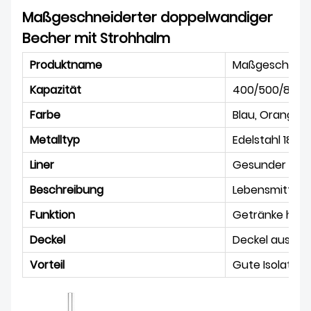
Maßgeschneiderter doppelwandiger
Becher mit Strohhalm
Produktname
Maßgeschneide
Kapazität
400/500/800 
Farbe
Blau, Orange, 
Metalltyp
Edelstahl 18/8
Liner
Gesunder Edel
Beschreibung
Lebensmittelk
Funktion
Getränke heiß
Deckel
Deckel aus PP-
Vorteil
Gute Isolation