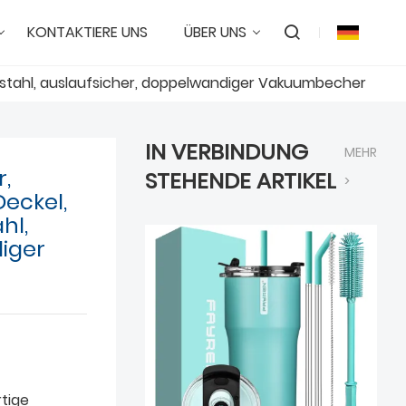
KONTAKTIERE UNS
ÜBER UNS
lstahl, auslaufsicher, doppelwandiger Vakuumbecher
IN VERBINDUNG
MEHR
,
STEHENDE ARTIKEL
>
Deckel,
hl,
iger
tige