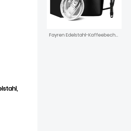
Fayren Edelstahl-Kaffeebecher mit 350 ml Fassungsvermögen und Henkel, doppelwandiger Vakuum-Reisebecher, Trinkbecher mit Schiebedeckel, quadratischer Becherkörper
lstahl,