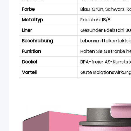
Farbe
Blau, Grün, Schwarz, Ro
Metalltyp
Edelstahl 18/8
Liner
Gesunder Edelstahl 3
Beschreibung
Lebensmittelkontaktsi
Funktion
Halten Sie Getränke he
Deckel
BPA-freier AS-Kunststo
Vorteil
Gute Isolationswirkung