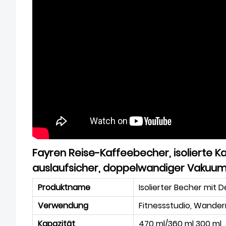
Fayren Reise-Kaffeebecher, isolierte K
auslaufsicher, doppelwandiger Vakuu
Produktname
Isolierter Becher mit 
Verwendung
Fitnessstudio, Wander
Kapazität
470 ml/360 ml 300 ml