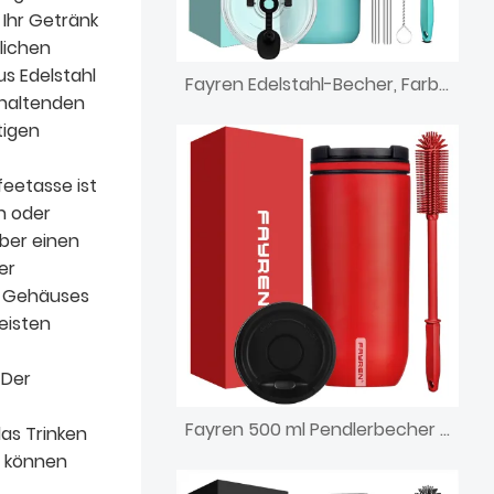
 Ihr Getränk
lichen
us Edelstahl
Fayren Edelstahl-Becher, Farbblock, isolierter Becher mit Deckel und Strohhalm, doppelwandiger Reise-Kaffeebecher
haltenden
tigen
eetasse ist
n oder
ber einen
er
n Gehäuses
eisten
 Der
Fayren 500 ml Pendlerbecher mit Drehknopfdeckel, isolierter, auslaufsicherer Edelstahl-Kaffeebecher, hält Getränke 24 Stunden lang kalt und 12 Stunden lang heiß
as Trinken
e können