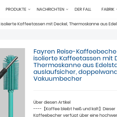
PRODUKTE
NACHRICHTEN
DER FALL
FABRIK
 isolierte Kaffeetassen mit Deckel, Thermoskanne aus Ede
Fayren Reise-Kaffeebecher
isolierte Kaffeetassen mit 
Thermoskanne aus Edelsta
auslaufsicher, doppelwand
Vakuumbecher
Über diesen Artikel
----【Kaffee bleibt heiß und kalt】Dieser
Kaffeebecher verfügt über eine hochwer