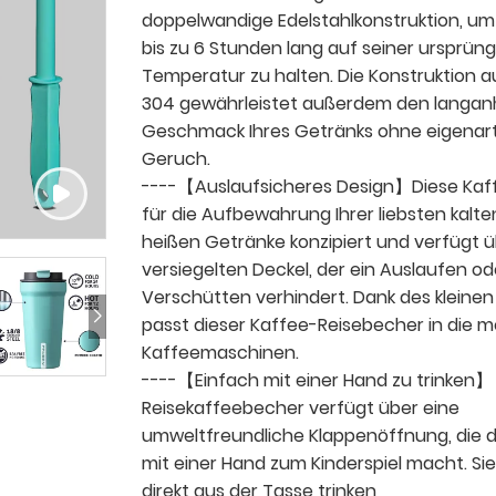
doppelwandige Edelstahlkonstruktion, um
bis zu 6 Stunden lang auf seiner ursprüng
Temperatur zu halten. Die Konstruktion a
304 gewährleistet außerdem den langan
Geschmack Ihres Getränks ohne eigenar
Geruch.
----【Auslaufsicheres Design】Diese Kaff
für die Aufbewahrung Ihrer liebsten kalte
heißen Getränke konzipiert und verfügt ü
versiegelten Deckel, der ein Auslaufen od
Verschütten verhindert. Dank des kleine
passt dieser Kaffee-Reisebecher in die m
Kaffeemaschinen.
----【Einfach mit einer Hand zu trinken】
Reisekaffeebecher verfügt über eine
umweltfreundliche Klappenöffnung, die d
mit einer Hand zum Kinderspiel macht. Si
direkt aus der Tasse trinken