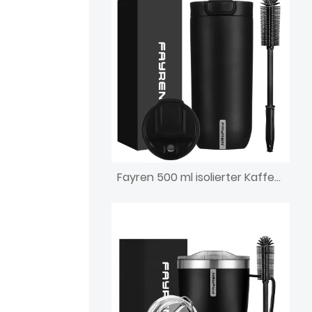
Fayren 500 ml isolierter Kaffeebecher zum Mitnehmen mit Druckknopfdeckel – auslaufsichere wiederverwendbare Reise-Thermos-Wasserflasche – 24 Stunden kalt und 12 Stunden heiß