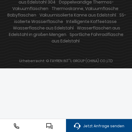
aus Edelstahl 304
Doppelwandige Thermos-
Vakuumflaschen
Thermoskanne, Vakuumflasche
Babyflaschen
Vakuumisolierte Kanne aus Edelstahl
SS-
isolierte Wasserflasche
Intelligente Kaffeetasse
Wasserflasche aus Edelstahl
Wasserflaschen aus
Edelstahl in großen Mengen
Sportliche Fahrradflasche
aus Edelstahl
Urheberrecht: © FAYREN INT''L GROUP (CHINA) CO.,LTD
Jetzt Anfrage senden