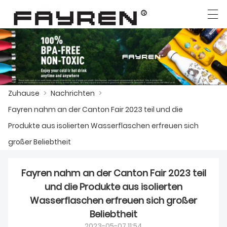
العربية
Deutsch
Ελληνική γλώσσα
English
Zuhause
>
Nachrichten
>
ZUHAUSE
Fayren nahm an der Canton Fair 2023 teil und die
PRODUKTE
Produkte aus isolierten Wasserflaschen erfreuen sich
großer Beliebtheit
NACHRICHTEN
DER FALL
Fayren nahm an der Canton Fair 2023 teil
und die Produkte aus isolierten
FABRIK
Wasserflaschen erfreuen sich großer
Beliebtheit
KONTAKTIERE UNS
2023-05-07 11:54